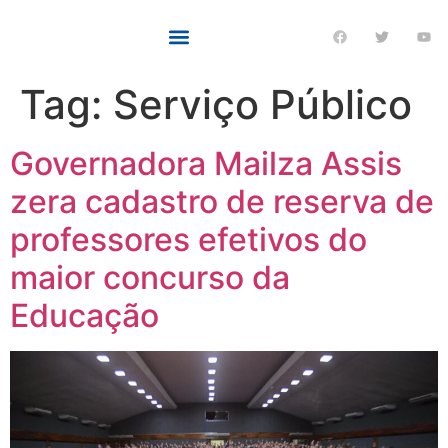
Tag:
Serviço Público
Governadora Mailza Assis
zera cadastro de reserva de
professores efetivos do
maior concurso da
Educação