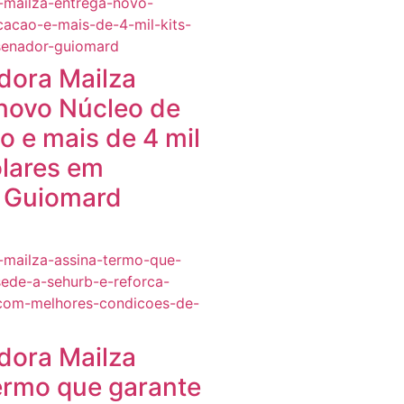
dora Mailza
novo Núcleo de
 e mais de 4 mil
olares em
 Guiomard
dora Mailza
ermo que garante