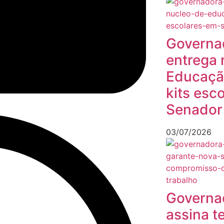
Governa
entrega 
Educação
kits esc
Senador
03/07/2026
Governa
assina t