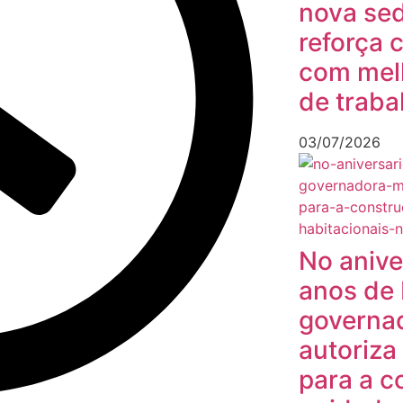
nova sed
reforça
com mel
de traba
03/07/2026
No anive
anos de 
governa
autoriza
para a c