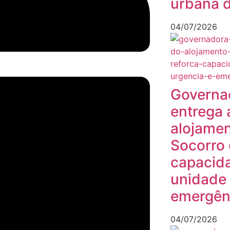
urbana d
04/07/2026
Governa
entrega 
alojamen
Socorro 
capacid
unidade 
emergên
04/07/2026