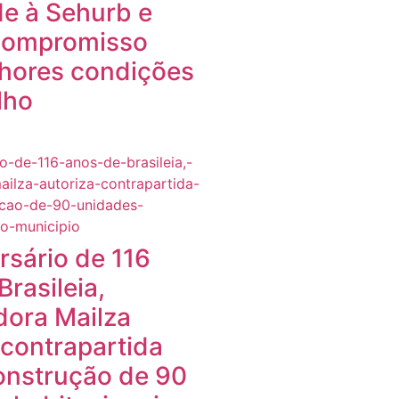
e à Sehurb e
 compromisso
hores condições
lho
rsário de 116
Brasileia,
dora Mailza
 contrapartida
onstrução de 90