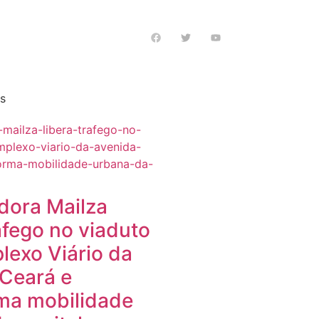
s notícias
as
dora Mailza
ráfego no viaduto
exo Viário da
Ceará e
ma mobilidade