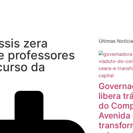
Quem sou eu
O que tenho feito pelo Acre
Última
sis zera
Últimas Notíci
e professores
curso da
Governa
libera t
do Compl
Avenida 
transfor