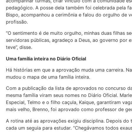
acompanhar turmas, criar vínculo com a comunidade esc
pedagógico. A posse dela também foi celebrada pela fa
Bispo, acompanhou a cerimônia e falou do orgulho de v
profissão.
“O sentimento é de muito orgulho, minhas duas filhas s
servidoras públicas, agradeço a Deus, ao governo por e
teve”, disse.
Uma família inteira no Diário Oficial
Há histórias em que a aprovação muda uma carreira. Na
mudou o mapa de uma família inteira.
Com a publicação da lista de aprovados no concurso da
mesma família viram seus nomes no Diário Oficial. Mar
Especial, Telmo e o filho caçula, Kaique, garantiram vag
mais velho, Brenno, foi aprovado como professor de geo
A rotina até as aprovações exigiu disciplina. Depois do 
cada um seguia para estudar. “Chegávamos todos exaus