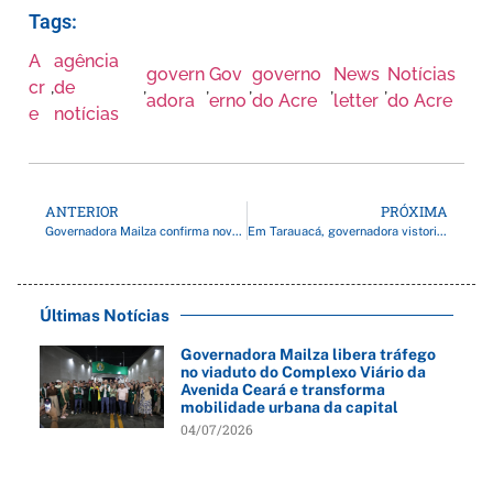
Tags:
A
agência
govern
Gov
governo
News
Notícias
cr
,
de
,
,
,
,
,
adora
erno
do Acre
letter
do Acre
e
notícias
ANTERIOR
PRÓXIMA
Governadora Mailza confirma novos nomes no Iapen e Polícia Civil
Em Tarauacá, governadora vistoria trecho de via que desabou e garante celeridade em reparos
Últimas Notícias
Governadora Mailza libera tráfego
no viaduto do Complexo Viário da
Avenida Ceará e transforma
mobilidade urbana da capital
04/07/2026