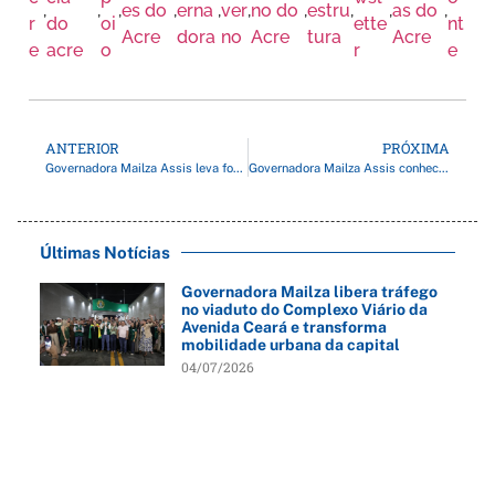
,
,
,
es do
,
erna
,
ver
,
no do
,
estru
,
,
as do
,
r
do
oi
ette
nt
Acre
dora
no
Acre
tura
Acre
e
acre
o
r
e
ANTERIOR
PRÓXIMA
Governadora Mailza Assis leva força-tarefa a Sena Madureira para investigar queda de ponte
Governadora Mailza Assis conhece projeto de capacitação médica da Clínica MED’AC e destaca importância do fortalecimento da saúde no Acre
Últimas Notícias
Governadora Mailza libera tráfego
no viaduto do Complexo Viário da
Avenida Ceará e transforma
mobilidade urbana da capital
04/07/2026