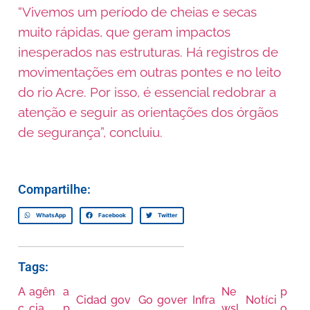
“Vivemos um período de cheias e secas
muito rápidas, que geram impactos
inesperados nas estruturas. Há registros de
movimentações em outras pontes e no leito
do rio Acre. Por isso, é essencial redobrar a
atenção e seguir as orientações dos órgãos
de segurança”, concluiu.
Compartilhe:
WhatsApp
Facebook
Twitter
Tags:
A
agên
a
Ne
p
Cidad
gov
Go
gover
Infra
Notíci
c
cia
p
wsl
o