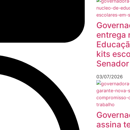
Governa
entrega 
Educação
kits esc
Senador
03/07/2026
Governa
assina t