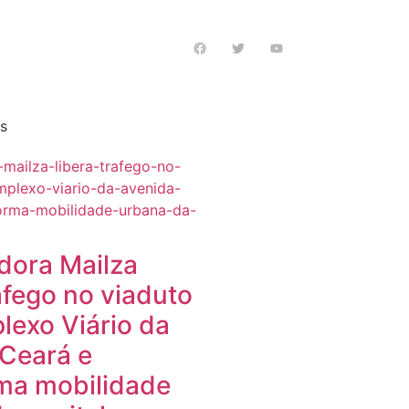
s notícias
as
dora Mailza
ráfego no viaduto
exo Viário da
Ceará e
ma mobilidade