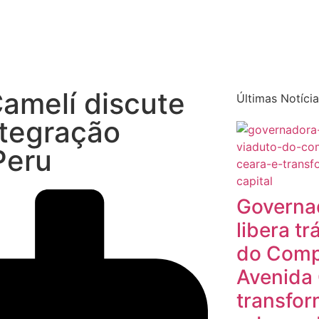
Quem sou eu
O que tenho feito pelo Acre
Última
amelí discute
Últimas Notíci
ntegração
Peru
Governa
libera t
do Compl
Avenida 
transfor