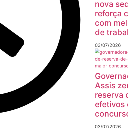
nova sed
reforça
com mel
de traba
03/07/2026
Governa
Assis ze
reserva 
efetivos
concurs
03/07/2026