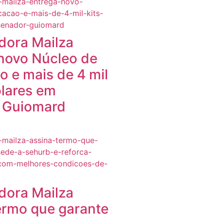
dora Mailza
novo Núcleo de
 e mais de 4 mil
olares em
 Guiomard
dora Mailza
ermo que garante