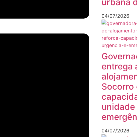
urbana d
04/07/2026
Governa
entrega 
alojamen
Socorro 
capacid
unidade 
emergên
04/07/2026