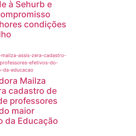
e à Sehurb e
 compromisso
hores condições
lho
dora Mailza
ra cadastro de
de professores
 do maior
o da Educação