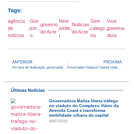
Tags:
agência
Gov
New
Sem
Vice
governo
Notícias
de
,
ern
,
,
slette
,
,
catego
,
governa
do Acre
do Acre
notícias
o
r
ria
dora
ANTERIOR
PRÓXIMA
Em fase de finalização, governadora em exercício Mailza visita obra da Ponte da Sibéria, em Xapuri
Governador Gladson Camelí visita estande do Acre na Semana Internacional do Café e destaca avanços da produção no estado
Últimas Notícias
Governadora Mailza libera tráfego
no viaduto do Complexo Viário da
Avenida Ceará e transforma
mobilidade urbana da capital
04/07/2026