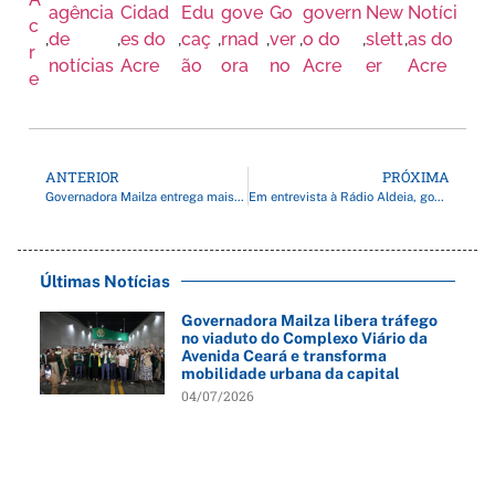
agência
Cidad
Edu
gove
Go
govern
New
Notíci
c
,
de
,
es do
,
caç
,
rnad
,
ver
,
o do
,
slett
,
as do
r
notícias
Acre
ão
ora
no
Acre
er
Acre
e
ANTERIOR
PRÓXIMA
Governadora Mailza entrega mais de 170 títulos definitivos e fortalece regularização fundiária em Epitaciolândia
Em entrevista à Rádio Aldeia, governadora Mailza detalha investimentos em Brasileia e Epitaciolândia
Últimas Notícias
Governadora Mailza libera tráfego
no viaduto do Complexo Viário da
Avenida Ceará e transforma
mobilidade urbana da capital
04/07/2026