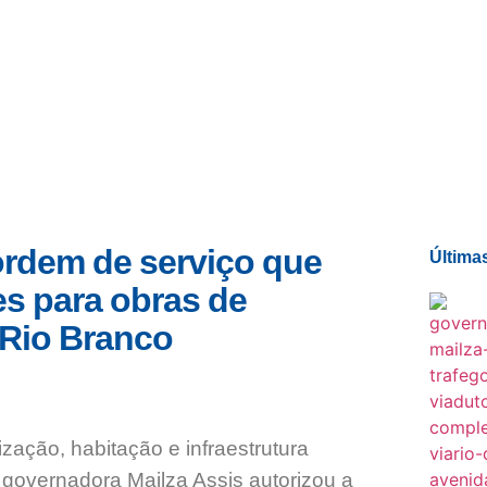
Quem sou eu
O que tenho feito pelo Acre
Última
ordem de serviço que
Última
es para obras de
 Rio Branco
ação, habitação e infraestrutura
 governadora Mailza Assis autorizou a