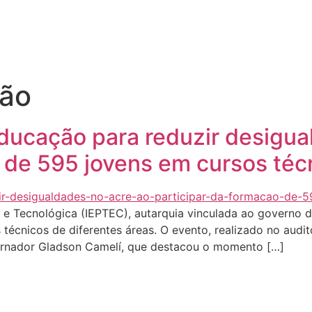
Quem sou eu
O que tenho feito pelo Acre
Última
ão
ucação para reduzir desigua
o de 595 jovens em cursos téc
 e Tecnológica (IEPTEC), autarquia vinculada ao governo do
técnicos de diferentes áreas. O evento, realizado no audi
ernador Gladson Camelí, que destacou o momento […]