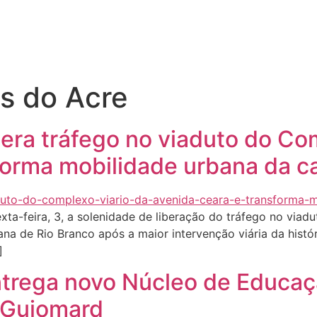
Quem sou eu
O que tenho feito pelo Acre
Última
s do Acre
era tráfego no viaduto do Co
forma mobilidade urbana da ca
exta-feira, 3, a solenidade de liberação do tráfego no via
 de Rio Branco após a maior intervenção viária da históri
]
trega novo Núcleo de Educação
 Guiomard