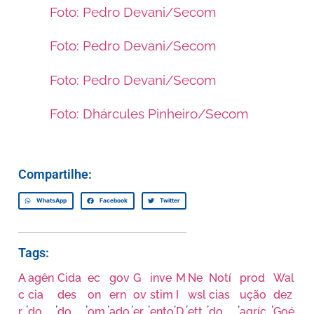
Foto: Pedro Devani/Secom
Foto: Pedro Devani/Secom
Foto: Pedro Devani/Secom
Foto: Dhárcules Pinheiro/Secom
Compartilhe:
WhatsApp
Facebook
Twitter
Tags:
A
agên
Cida
ec
gov
G
inve
M
Ne
Notí
prod
Wal
c
cia
des
on
ern
ov
stim
I
wsl
cias
ução
dez
,
,
,
,
,
,
,
,
,
,
,
r
do
do
om
ado
er
ento
D
ett
do
agríc
Goé