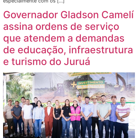
especialmente com os […]
Governador Gladson Camelí
assina ordens de serviço
que atendem a demandas
de educação, infraestrutura
e turismo do Juruá