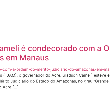
Quem sou eu
O que tenho feito pelo Acre
Última
amelí é condecorado com a O
as em Manaus
s (TJAM), o governador do Acre, Gladson Camelí, esteve e
ito Judiciário do Estado do Amazonas, no grau “Grande M
o Acre […]