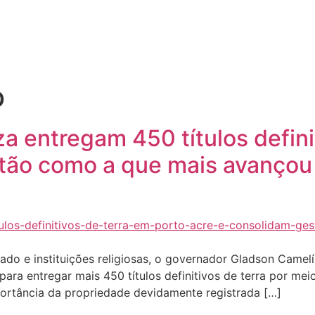
Quem sou eu
O que tenho feito pelo Acre
Última
o
a entregam 450 títulos defini
tão como a que mais avançou 
tado e instituições religiosas, o governador Gladson Came
, para entregar mais 450 títulos definitivos de terra por m
portância da propriedade devidamente registrada […]