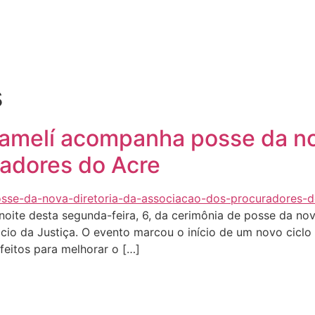
Quem sou eu
O que tenho feito pelo Acre
Última
s
melí acompanha posse da nov
adores do Acre
noite desta segunda-feira, 6, da cerimônia de posse da no
cio da Justiça. O evento marcou o início de um novo ciclo
feitos para melhorar o […]