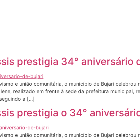
Quem sou eu
O que tenho feito pelo Acre
Última
is prestigia 34° aniversário d
smo e união comunitária, o município de Bujari celebrou n
lene, realizado em frente à sede da prefeitura municipal, r
 seguindo a […]
is prestigia o 34° aniversário
smo e união comunitária, o município de Bujari celebrou n