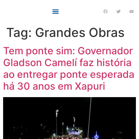
Tag:
Grandes Obras
Tem ponte sim: Governador
Gladson Camelí faz história
ao entregar ponte esperada
há 30 anos em Xapuri