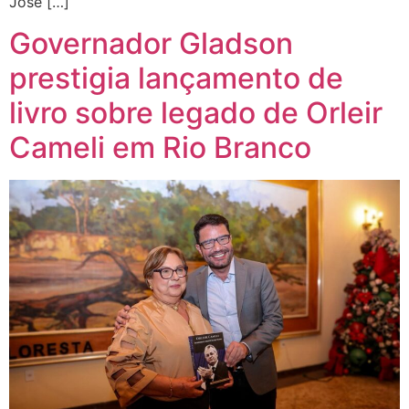
José […]
Governador Gladson
prestigia lançamento de
livro sobre legado de Orleir
Cameli em Rio Branco