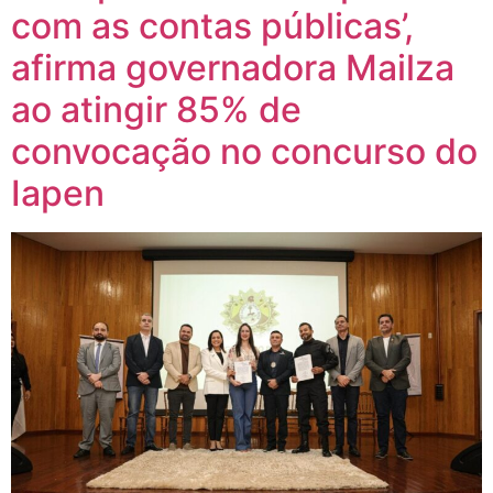
com as contas públicas’,
afirma governadora Mailza
ao atingir 85% de
convocação no concurso do
Iapen