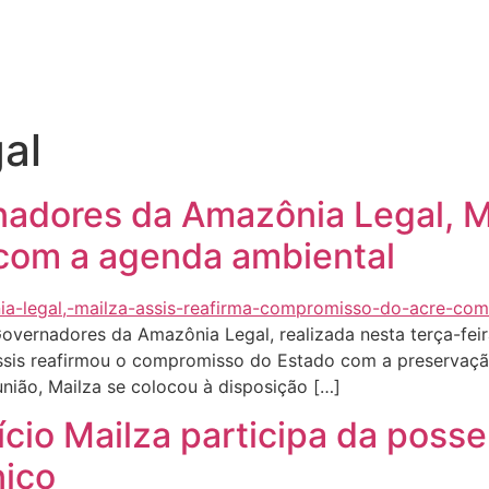
Quem sou eu
O que tenho feito pelo Acre
Última
al
adores da Amazônia Legal, Ma
com a agenda ambiental
vernadores da Amazônia Legal, realizada nesta terça-feira
ssis reafirmou o compromisso do Estado com a preservação
nião, Mailza se colocou à disposição […]
cio Mailza participa da posse
ico