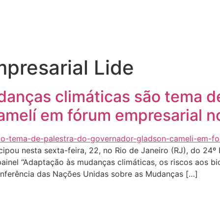
Quem sou eu
O que tenho feito pelo Acre
Última
presarial Lide
danças climáticas são tema de
melí em fórum empresarial no
ipou nesta sexta-feira, 22, no Rio de Janeiro (RJ), do 24
painel “Adaptação às mudanças climáticas, os riscos aos b
nferência das Nações Unidas sobre as Mudanças […]