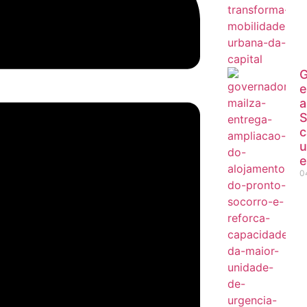
G
e
a
S
c
u
e
0