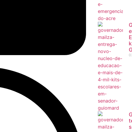
G
e
E
k
G
0
G
t
s