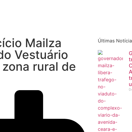
Quem sou eu
O que tenho feito pelo Acre
Última
ício Mailza
Últimas Notíci
do Vestuário
G
t
 zona rural de
C
A
t
u
0