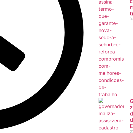
c
m
t
0
G
z
d
d
E
0