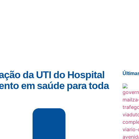
Quem sou eu
O que tenho feito pelo Acre
Última
ação da UTI do Hospital
Última
ento em saúde para toda