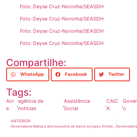
Foto: Deyse Cruz-Noronha/SEASDH
Foto: Deyse Cruz-Noronha/SEASDH
Foto: Deyse Cruz-Noronha/SEASDH
Foto: Deyse Cruz-Noronha/SEASDH
Compartilhe:
WhatsApp
Facebook
Twitter
Tags:
Acr
agência de
Assistência
CAIC
Gover
,
,
,
,
e
notícias
Social
A
o
ANTERIOR
Governadora Mailza e alta executiva de banco europeu firmam compromisso em favor do povo acreano