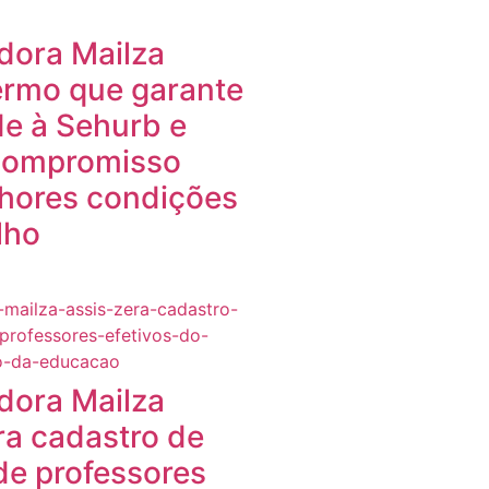
dora Mailza
ermo que garante
e à Sehurb e
 compromisso
hores condições
lho
dora Mailza
ra cadastro de
de professores