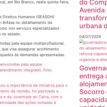
do Compl
a), em Rio Branco, nesta quinta-feira,
Avenida 
transfor
l e Direitos Humanos (SEASDH)
m ênfase no detalhamento da
urbana d
como nos serviços especializados
a no estado.
04/07/2026
idas pela equipe multiprofissional,
 que visa assegurar acolhimento
equados às demandas apresentadas.
senvolvidas pela equipe
Governa
atendimento integrado. Foto:
entrega 
alojamen
u a importância da iniciativa para o
Socorro 
ento da reunião, foi pactuada a
ia e da Juventude ao Caica, com o
capacid
fetividade das ações voltadas à