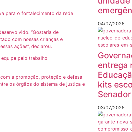
unidade 
.
emergên
va para o fortalecimento da rede
04/07/2026
desenvolvido. “Gostaria de
utado com nossas crianças e
ssas ações”, declarou.
Governa
equipe pelo trabalho
entrega 
Educação
e com a promoção, proteção e defesa
kits esc
ntre os órgãos do sistema de justiça e
Senador
03/07/2026