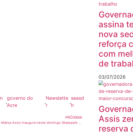
Governa
assina t
nova sed
reforça
com mel
de traba
03/07/2026
n
governo do
Newslette
seasd
,
,
,
Acre
r
h
Governa
Assis ze
PRÓXIMA
Governadora Mailza Assis inaugura neste domingo Skatepark revitalizado para fomentar esporte e inclusão em Rio Branco
reserva 