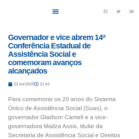
Quem sou eu
O que tenho feito pelo Acre
Últimas notícias
Governador e vice abrem 14ª
Conferência Estadual de
Assistência Social e
comemoram avanços
alcançados
22 out 2025
21:43
Para comemorar os 20 anos do Sistema
Único de Assistência Social (Suas), o
governador Gladson Camelí e a vice-
governadora Mailza Assis, titular da
Secretaria de Assistência Social e Direitos