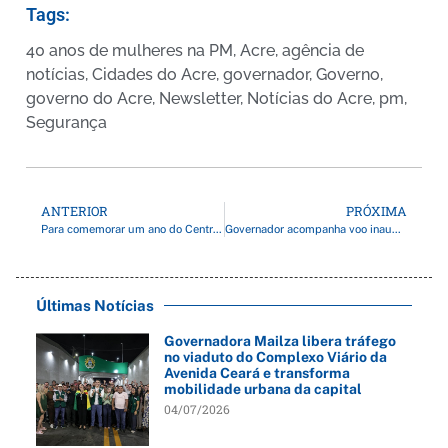
Tags:
40 anos de mulheres na PM
,
Acre
,
agência de
notícias
,
Cidades do Acre
,
governador
,
Governo
,
governo do Acre
,
Newsletter
,
Notícias do Acre
,
pm
,
Segurança
ANTERIOR
PRÓXIMA
Para comemorar um ano do Centro de Atenção à Saúde do Servidor, governador reforça serviços com entrega de veículo e inauguração da sala ginecológica
Governador acompanha voo inaugural do drone Harpia, e Acre se torna pioneiro na inovação do patrulhamento de fronteiras
Últimas Notícias
Governadora Mailza libera tráfego
no viaduto do Complexo Viário da
Avenida Ceará e transforma
mobilidade urbana da capital
04/07/2026