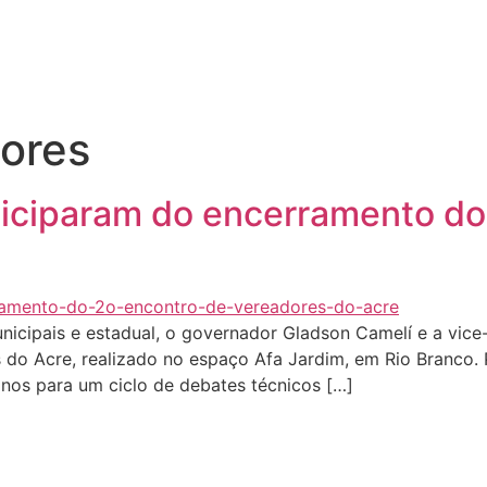
Quem sou eu
O que tenho feito pelo Acre
Última
ores
ticiparam do encerramento do
municipais e estadual, o governador Gladson Camelí e a vic
es do Acre, realizado no espaço Afa Jardim, em Rio Branco
anos para um ciclo de debates técnicos […]