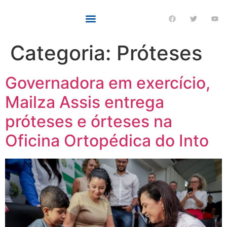
Categoria:
Próteses
Governadora em exercício,
Mailza Assis entrega
próteses e órteses na
Oficina Ortopédica do Into