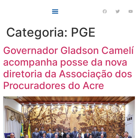
Categoria:
PGE
Governador Gladson Camelí
acompanha posse da nova
diretoria da Associação dos
Procuradores do Acre