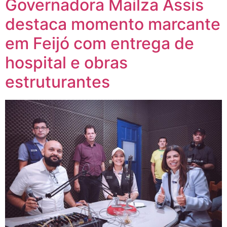
Governadora Mailza Assis
destaca momento marcante
em Feijó com entrega de
hospital e obras
estruturantes