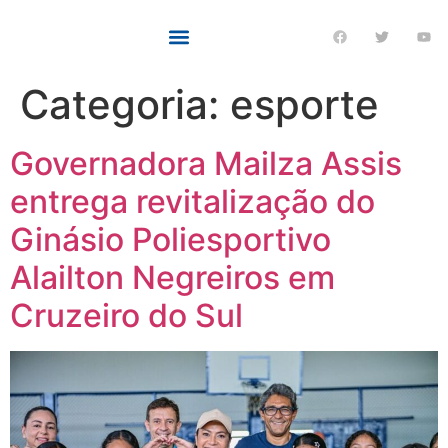
Categoria:
esporte
Governadora Mailza Assis
entrega revitalização do
Ginásio Poliesportivo
Alailton Negreiros em
Cruzeiro do Sul