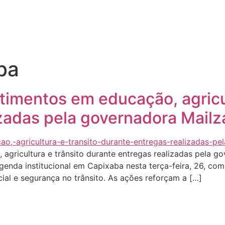
Quem sou eu
O que tenho feito pelo Acre
Última
ba
timentos em educação, agricul
zadas pela governadora Mailza
gricultura e trânsito durante entregas realizadas pela go
enda institucional em Capixaba nesta terça-feira, 26, com
ocial e segurança no trânsito. As ações reforçam a […]